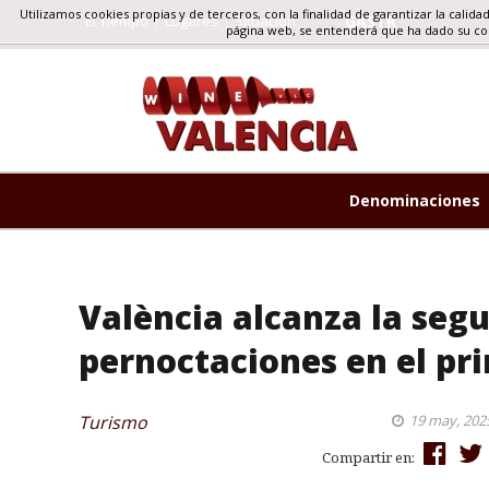
Utilizamos cookies propias y de terceros, con la finalidad de garantizar la calida
El Tiempo
Lugares
Situacion
GASTRONOMIA, TU
página web, se entenderá que ha dado su c
Denominaciones
València alcanza la segu
pernoctaciones en el pr
Turismo
19 may, 202
Compartir en: