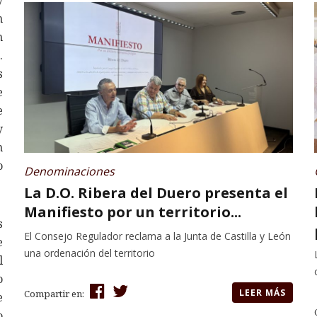
y
n
n
.
s
e
e
y
n
o
Denominaciones
La D.O. Ribera del Duero presenta el
Manifiesto por un territorio...
s
El Consejo Regulador reclama a la Junta de Castilla y León
e
una ordenación del territorio
l
o
LEER MÁS
Compartir en:
e
o