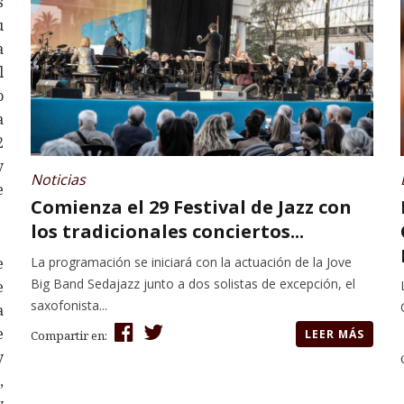
s
u
a
l
o
a
2
y
Noticias
e
Comienza el 29 Festival de Jazz con
los tradicionales conciertos...
La programación se iniciará con la actuación de la Jove
e
Big Band Sedajazz junto a dos solistas de excepción, el
e
saxofonista...
a
e
LEER MÁS
Compartir en:
y
,