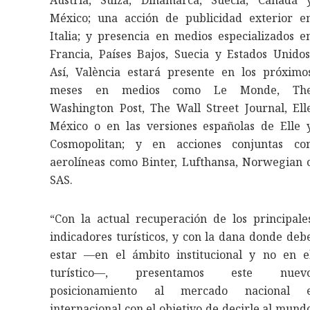
Austria, Suiza, Dinamarca, Suecia, Canadá 
México; una acción de publicidad exterior e
Italia; y presencia en medios especializados e
Francia, Países Bajos, Suecia y Estados Unidos
Así, València estará presente en los próximo
meses en medios como Le Monde, Th
Washington Post, The Wall Street Journal, Ell
México o en las versiones españolas de Elle 
Cosmopolitan; y en acciones conjuntas co
aerolíneas como Binter, Lufthansa, Norwegian 
SAS.
“Con la actual recuperación de los principale
indicadores turísticos, y con la dana donde deb
estar —en el ámbito institucional y no en e
turístico—, presentamos este nuev
posicionamiento al mercado nacional 
internacional con el objetivo de decirle al mund