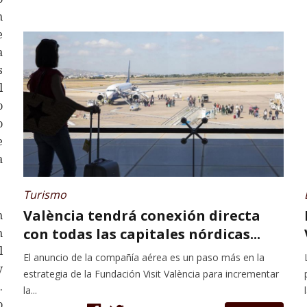
n
e
a
s
l
o
o
e
a
Turismo
València tendrá conexión directa
n
con todas las capitales nórdicas...
n
l
El anuncio de la compañía aérea es un paso más en la
y
estrategia de la Fundación Visit València para incrementar
.
la...
l
o