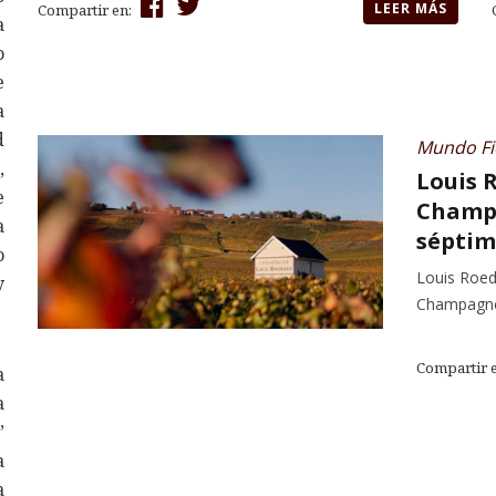
LEER MÁS
Compartir en:
a
o
e
a
d
Mundo Fi
,
Louis 
e
Champa
a
séptim
o
Louis Roed
y
Champagne
Compartir 
a
a
’
a
a