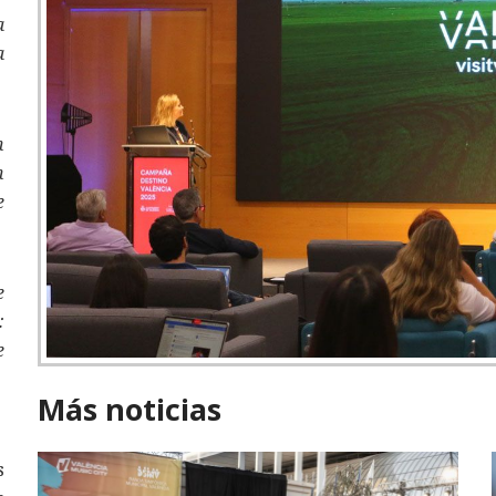
a
a
n
n
e
e
:
e
Más noticias
s