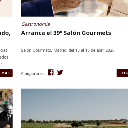
Gastronomia
ado,
Arranca el 39º Salón Gourmets
cias
Salón Gourmets, Madrid, del 13 al 16 de abril 2026
dades
...
R MÁS
LEE
Compartir en: