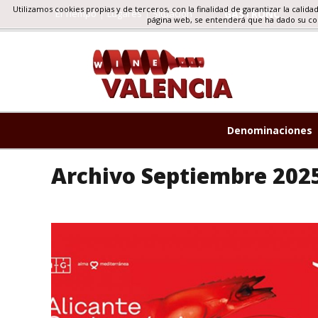
Utilizamos cookies propias y de terceros, con la finalidad de garantizar la calida
El Tiempo
Lugares
Situacion
GASTRONOMIA, TU
página web, se entenderá que ha dado su c
Denominaciones
Archivo Septiembre 202