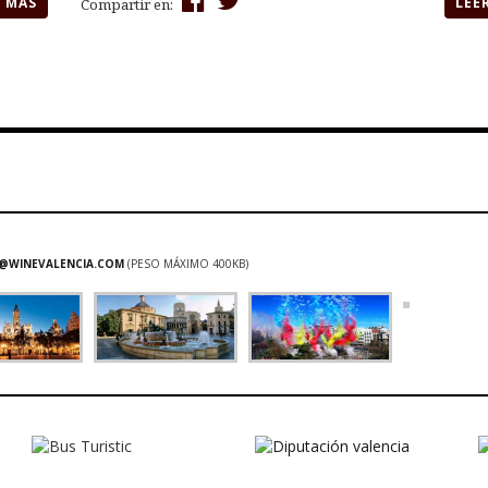
R MÁS
LEE
Compartir en:
@WINEVALENCIA.COM
(PESO MÁXIMO 400KB)